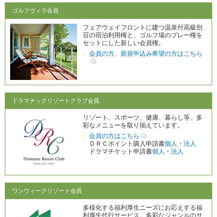
ゴルフヴィラ会員
フェアウェイフロントに建つ温泉付高級別
荘の宿泊利用権と、ゴルフ場のプレー権を
セットにした新しい会員権。
会員の方、新規申込み希望の方はこちら
ドラマチックリゾートクラブ会員
リゾート、スポーツ、健康、暮らし等、多
彩なメニューを取り揃えています。
会員の方はこちら
ＤＲＣポイント購入申請書
個人
・
法人
ドラマチケット申請書
個人
・
法人
ワンウィークリゾート会員
多様化する福利厚生ニーズにお応えする福
利厚生代行サービス。多彩なジャンルのサ