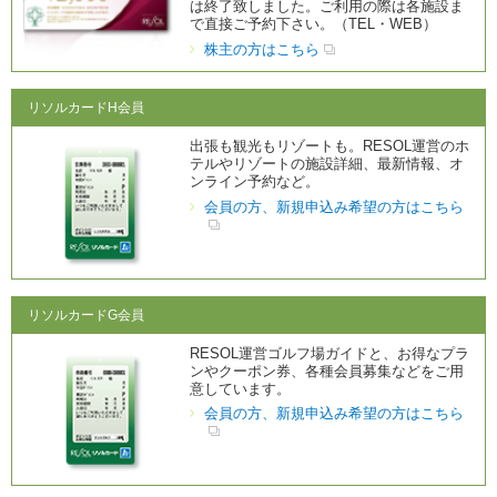
は終了致しました。ご利用の際は各施設ま
本
で直接ご予約下さい。（TEL・WEB）
文
に
株主の方はこちら
移
動
し
リソルカードH会員
ま
す
。
出張も観光もリゾートも。RESOL運営のホ
フ
テルやリゾートの施設詳細、最新情報、オ
ッ
ンライン予約など。
タ
会員の方、新規申込み希望の方はこちら
情
報
に
移
動
し
ま
リソルカードG会員
す
。
RESOL運営ゴルフ場ガイドと、お得なプラ
ンやクーポン券、各種会員募集などをご用
意しています。
会員の方、新規申込み希望の方はこちら