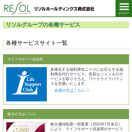
ペ
ペ
こ
こ
ペ
ー
ー
こ
こ
ー
ジ
ジ
か
か
ジ
メニュー
の
内
ら
ら
は
先
を
ヘ
本
こ
リソルグループの各種サービス
頭
移
ッ
文
こ
に
動
ダ
に
ま
な
す
情
な
で
り
る
報
り
に
ま
た
に
ま
な
各種サービスサイト一覧
す
め
な
す
り
。
の
り
。
ま
リ
ま
す
ライフサポート倶楽部
ン
す
。
ク
。
で
多様化する福利厚生ニーズにお応えする福
す
利厚生代行サービス。多彩なジャンルのサ
。
ービスを取りそろえ、ワークライフバラン
ヘ
スを支援いたします。
ッ
会員の方はこちら
ダ
情
報
に
移
動
株主の方はこちら
し
ま
株主優待制度一部変更［2021年7月末日］
す
により、ライフサポート倶楽部のサービス
。