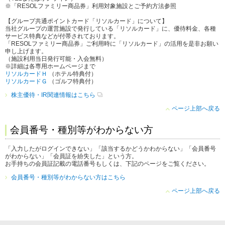
※「RESOLファミリー商品券」利用対象施設とご予約方法参照
【グループ共通ポイントカード「リソルカード」について】
当社グループの運営施設で発行している「リソルカード」に、優待料金、各種
サービス特典などが付帯されております。
「RESOLファミリー商品券」ご利用時に「リソルカード」の活用を是非お願い
申し上げます。
（施設利用当日発行可能・入会無料）
※詳細は各専用ホームページまで
リソルカードＨ
（ホテル特典付）
リソルカードＧ
（ゴルフ特典付）
株主優待・IR関連情報はこちら
ページ上部へ戻る
会員番号・種別等がわからない方
「入力したがログインできない」「該当するかどうかわからない」「会員番号
がわからない」「会員証を紛失した」という方。
お手持ちの会員証記載の電話番号もしくは、下記のページをご覧ください。
会員番号・種別等がわからない方はこちら
ページ上部へ戻る
こ