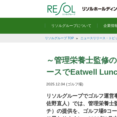
ペ
ペ
こ
こ
こ
ペ
ー
ー
こ
こ
こ
ー
ジ
ジ
か
か
か
ジ
の
内
ら
ら
ら
は
先
を
ヘ
本
フ
こ
リソルグループについて
企業情
頭
移
ッ
文
ッ
こ
に
動
ダ
に
タ
ま
リソルグループ TOP
ニュースリリース・トピック
な
す
情
な
ー
で
り
る
報
り
情
で
ま
た
に
ま
報
す
す
め
な
す
に
。
～管理栄養士監修の
。
の
り
。
な
リ
ま
り
ースでEatwell L
ン
す
ま
ク
。
す
2025.12.04
(ゴルフ場)
で
。
す
リソルグループでゴルフ運営
。
ヘ
佐野直人）では、管理栄養士監修
ッ
チ）の提供を、ゴルフ場9コー
ダ