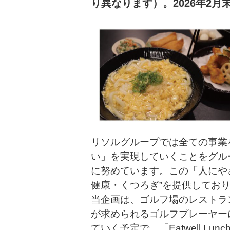
り異なります）。2026年2
ー
へ
移
動
本
文
へ
移
動
フ
ッ
タ
ー
リソルグループでは全ての事業
へ
移
い」を実現していくことをグル
動
に努めています。この「人にや
健康・くつろぎ”を提供しており、
当企画は、ゴルフ場のレストラ
が求められるゴルフプレーヤー
ていく予定で、「Eatwell 