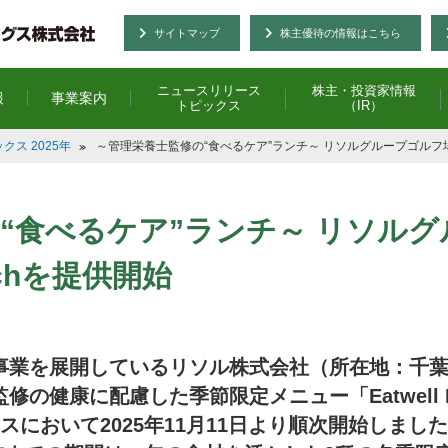
サイトマップ
株主優待の情報はこちら
ニュースリリース
株主・投資家情報
報
事業案内
トピックス
（IR）
ス 2025年
～管理栄養士監修の“食べるケア”ランチ～ リソルグループゴルフ場9コー
“食べるケア”ランチ～ リソルグ
unchを提供開始
事業を展開しているリソル株式会社（所在地：千
の健康に配慮した季節限定メニュー「Eatwell 
スにおいて2025年11月11日より順次開始しま