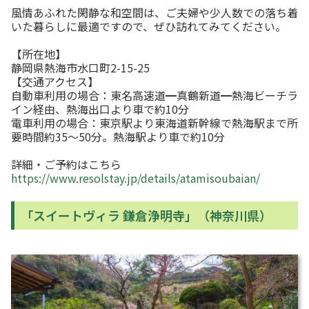
風情あふれた閑静な和空間は、ご夫婦や少人数での落ち着
いた暮らしに最適ですので、ぜひ訪れてみてください。
【所在地】
静岡県熱海市水口町2-15-25
【交通アクセス】
自動車利用の場合：東名⾼速道━真鶴新道━熱海ビーチラ
イン経由、熱海出⼝より⾞で約10分
電車利用の場合：東京駅より東海道新幹線で熱海駅まで所
要時間約35〜50分。熱海駅より⾞で約10分
詳細・ご予約はこちら
https://www.resolstay.jp/details/atamisoubaian/
「スイートヴィラ 鎌倉浄明寺」（神奈川県）