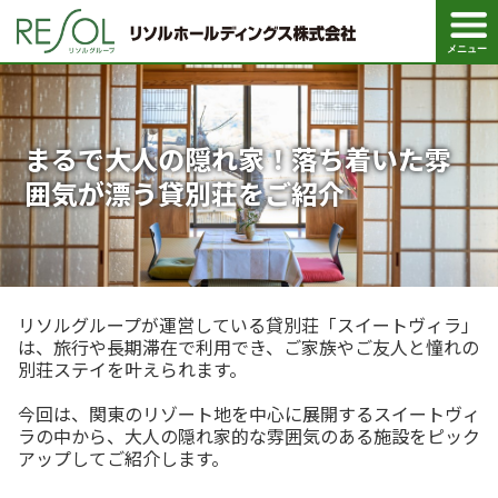
ペ
ペ
こ
こ
ペ
ー
ー
こ
こ
ー
ジ
ジ
か
か
ジ
メニュー
の
内
ら
ら
は
先
を
ヘ
本
こ
頭
移
ッ
文
こ
に
動
ダ
に
ま
な
す
情
な
で
り
る
報
り
に
まるで大人の隠れ家！落ち着いた雰
ま
た
に
ま
な
す
め
な
す
り
囲気が漂う貸別荘をご紹介
。
の
り
。
ま
リ
ま
す
ン
す
。
ク
。
で
す
。
ヘ
リソルグループが運営している貸別荘「スイートヴィラ」
ッ
ダ
は、旅行や長期滞在で利用でき、ご家族やご友人と憧れの
情
別荘ステイを叶えられます。
報
に
移
今回は、関東のリゾート地を中心に展開するスイートヴィ
動
ラの中から、大人の隠れ家的な雰囲気のある施設をピック
し
アップしてご紹介します。
ま
す
。