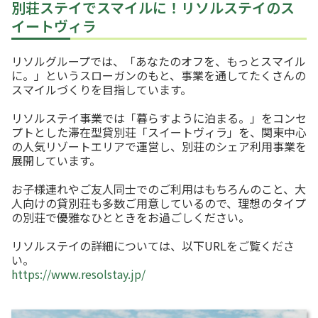
別荘ステイでスマイルに！リソルステイのス
本
文
イートヴィラ
に
移
動
リソルグループでは、「あなたのオフを、もっとスマイル
し
ま
に。」というスローガンのもと、事業を通してたくさんの
す
スマイルづくりを目指しています。
。
フ
ッ
リソルステイ事業では「暮らすように泊まる。」をコンセ
タ
プトとした滞在型貸別荘「スイートヴィラ」を、関東中心
情
の人気リゾートエリアで運営し、別荘のシェア利用事業を
報
に
展開しています。
移
動
お子様連れやご友人同士でのご利用はもちろんのこと、大
し
ま
人向けの貸別荘も多数ご用意しているので、理想のタイプ
す
の別荘で優雅なひとときをお過ごしください。
。
リソルステイの詳細については、以下URLをご覧くださ
い。
https://www.resolstay.jp/