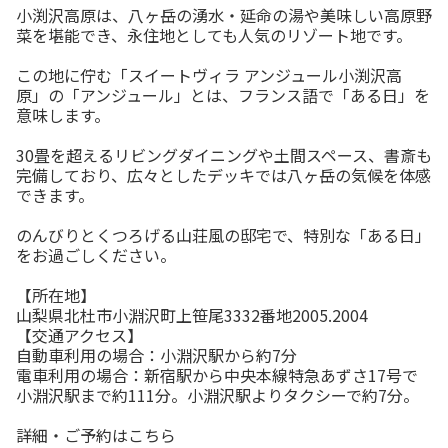
小渕沢高原は、八ヶ岳の湧水・延命の湯や美味しい高原野
菜を堪能でき、永住地としても人気のリゾート地です。
この地に佇む「スイートヴィラ アンジュール小渕沢高
原」の「アンジュール」とは、フランス語で「ある日」を
意味します。
30畳を超えるリビングダイニングや土間スペース、書斎も
完備しており、広々としたデッキでは八ヶ岳の気候を体感
できます。
のんびりとくつろげる山荘風の邸宅で、特別な「ある日」
をお過ごしください。
【所在地】
山梨県北杜市小淵沢町上笹尾3332番地2005.2004
【交通アクセス】
自動車利用の場合：小淵沢駅から約7分
電車利用の場合：新宿駅から中央本線特急あずさ17号で
小淵沢駅まで約111分。小淵沢駅よりタクシーで約7分。
詳細・ご予約はこちら