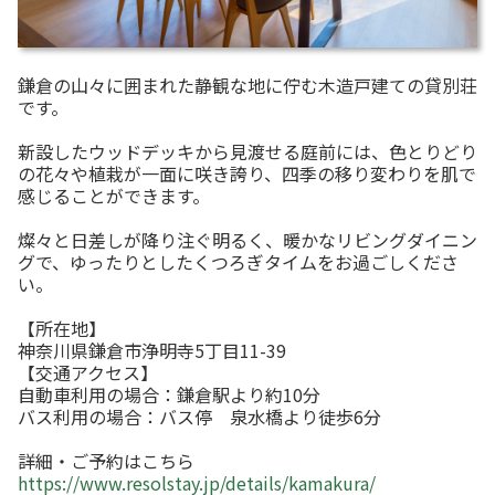
鎌倉の山々に囲まれた静観な地に佇む木造戸建ての貸別荘
です。
新設したウッドデッキから見渡せる庭前には、色とりどり
の花々や植栽が一面に咲き誇り、四季の移り変わりを肌で
感じることができます。
燦々と日差しが降り注ぐ明るく、暖かなリビングダイニン
グで、ゆったりとしたくつろぎタイムをお過ごしくださ
い。
【所在地】
神奈川県鎌倉市浄明寺5丁目11-39
【交通アクセス】
自動車利用の場合：鎌倉駅より約10分
バス利用の場合：バス停 泉水橋より徒歩6分
詳細・ご予約はこちら
https://www.resolstay.jp/details/kamakura/