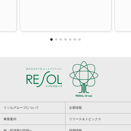
こ
こ
か
ら
フ
ッ
タ
ー
情
報
に
な
リソルグループについて
企業情報
り
ま
事業案内
リリース＆トピックス
す
。
IR・投資家の皆様へ
採用情報