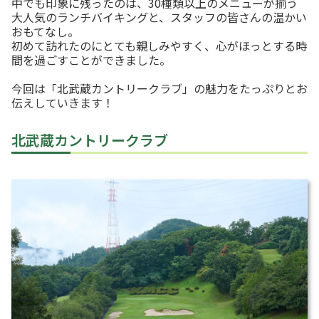
中でも印象に残ったのは、30種類以上のメニューが揃う
本
大人気のランチバイキングと、スタッフの皆さんの温かい
文
に
おもてなし。
移
初めて訪れたのにとても親しみやすく、心がほっとする時
動
間を過ごすことができました。
し
ま
す
今回は「北武蔵カントリークラブ」の魅力をたっぷりとお
。
伝えしていきます！
フ
ッ
タ
情
北武蔵カントリークラブ
報
に
移
動
し
ま
す
。