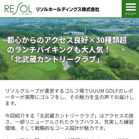
ペ
ペ
こ
こ
ペ
ー
ー
こ
こ
ー
ジ
ジ
か
か
ジ
メニュー
の
内
ら
ら
は
先
を
ヘ
本
こ
頭
移
ッ
文
こ
に
動
ダ
に
ま
な
す
情
な
で
都心からのアクセス良好×30種類超
り
る
報
り
に
ま
た
に
ま
な
のランチバイキングも大人気！
す
め
な
す
り
。
の
り
。
ま
「北武蔵カントリークラブ」
リ
ま
す
ン
す
。
ク
。
で
す
。
ヘ
リソルグループが運営するゴルフ場でUUUM GOLFのレポ
ッ
ダ
ーターが実際にゴルフをし、その魅力を生の声でお届けし
情
ます。
報
に
移
今回紹介する「北武蔵カントリークラブ」はアクセスの良
動
さ、一部リニューアルされたクラブハウス、充実した練習
し
環境、そして戦略的なコース設計が魅力です。
ま
す
。